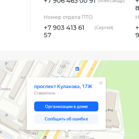
+7 906 463 00 91
+
(Александр)
Номер отдела ПТО
Н
+7 903 413 61
+
(Сергей)
57