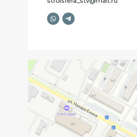
stroisfera_stv@mail.ru