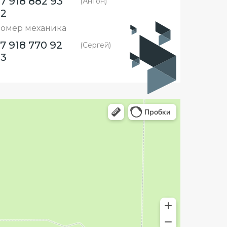
7 918 882 93
(Антон)
82
омер механика
7 918 770 92
(Сергей)
93