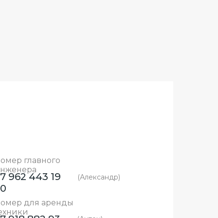
омер главного
нженера
7 962 443 19
(Александр)
20
омер для аренды
ехники